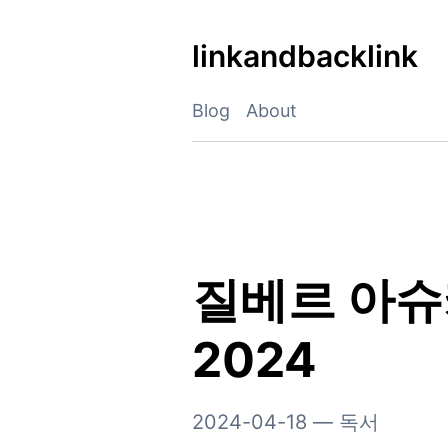
Skip
to
linkandbacklink
content
Blog
About
질베르 아슈
2024
2024-04-18
—
독서