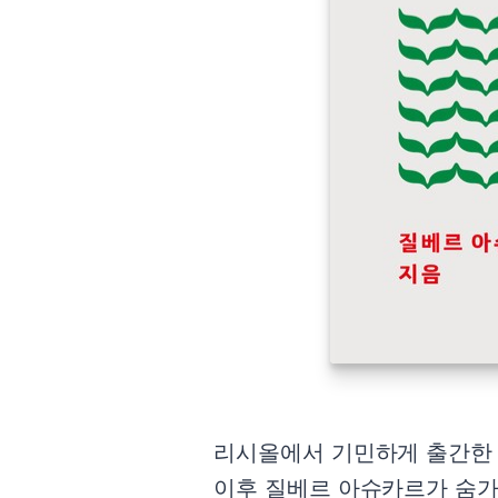
리시올에서 기민하게 출간한 팸
이후 질베르 아슈카르가 숨가쁘