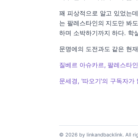
꽤 피상적으로 알고 있었는데 
는 팔레스타인의 지도만 봐도
하며 소박하기까지 하다. 학살
문명에의 도전과도 같은 현재
질베르 아슈카르, 팔레스타인
문세경, '따오기'의 구독자가
©
2026
by
linkandbacklink
. All r